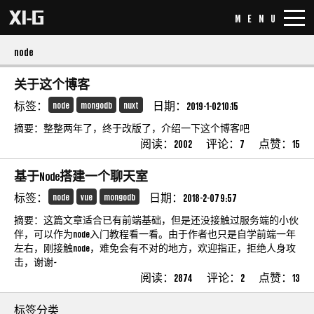
MENU
node
关于这个博客
标签：
node
mongodb
nuxt
日期：2019-1-02 10:15
摘要：整整两年了，终于改版了，介绍一下这个博客吧
阅读：2002
评论：7
点赞：15
基于Node搭建一个聊天室
标签：
node
vue
mongodb
日期：2018-2-07 9:57
摘要：这篇文章适合已有前端基础，但是还没接触过服务端的小伙
伴，可以作为node入门教程看一看。由于作者也只是自学前端一年
左右，刚接触node，难免会有不对的地方，欢迎指正，拒绝人身攻
击，谢谢~
阅读：2874
评论：2
点赞：13
标签分类