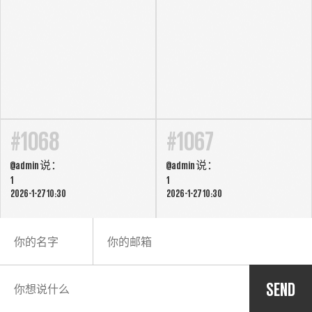
#1068
#1067
@
admin
说：
@
admin
说：
1
1
2026-1-27 10:30
2026-1-27 10:30
SEND